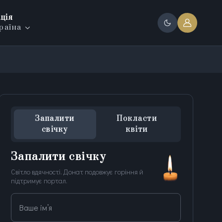
ція
раїна
Запалити
Покласти
свічку
квіти
Запалити свічку
Світло вдячності. Донат подовжує горіння й
підтримує портал.
Ваше ім’я