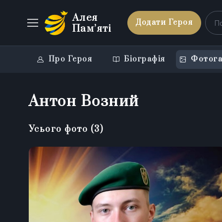
Алея
Додати Героя
Пам’яті
Про Героя
Біографія
Фотога
Антон Возний
Усього фото
(
3
)