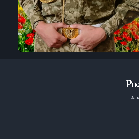
Ро
Запо