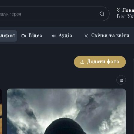
Лока
Вся Ук
лерея
Відео
Аудіо
Свічки та квіти
Додати фото