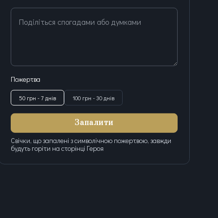
Поділіться спогадами або думками
Пожертва
50 грн - 7 днів
100 грн - 30 днів
Запалити
Свічки, що запалені з символічною пожертвою, завжди
будуть горіти на сторінці Героя