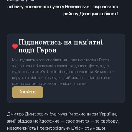
поблизу населеного пункту Невельське Покровського
району Донецької області
Підписатись на пам'ятні
події Героя
Ми надішлемо вам сповіщення, коли на сторінці Героя
з'являться нові важливі оновлення: дописи, фото, відео,
аудіо, свічки пам'яті та інші події вшанування. Ви можете
керувати підпискою у будь-який момент - відписатись
можна одним натисканням цієї ж кнопки.
Увійти
Дмитро Дмитрович був мужнім захисником України,
який віддав найдорожче — своє життя — за свободу,
незалежність і територіальну цілісність нашої