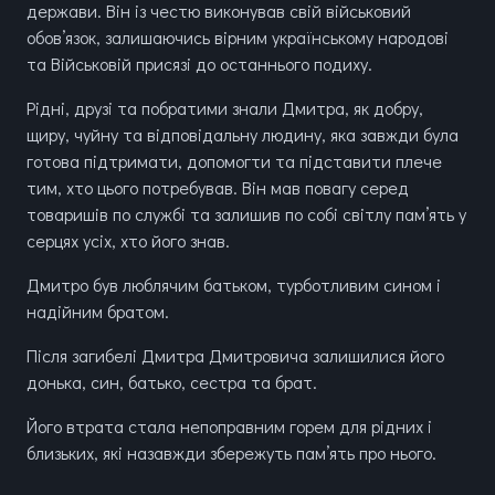
держави. Він із честю виконував свій військовий
обов’язок, залишаючись вірним українському народові
та Військовій присязі до останнього подиху.
Рідні, друзі та побратими знали Дмитра, як добру,
щиру, чуйну та відповідальну людину, яка завжди була
готова підтримати, допомогти та підставити плече
тим, хто цього потребував. Він мав повагу серед
товаришів по службі та залишив по собі світлу пам’ять у
серцях усіх, хто його знав.
Дмитро був люблячим батьком, турботливим сином і
надійним братом.
Після загибелі Дмитра Дмитровича залишилися його
донька, син, батько, сестра та брат.
Його втрата стала непоправним горем для рідних і
близьких, які назавжди збережуть пам’ять про нього.