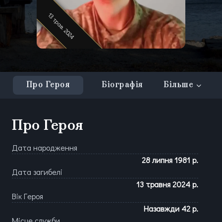
13 трав. 2024
13 трав. 2024
13 трав. 2024
Про Героя
Біографія
Більше
Про Героя
Дата народження
28 липня 1981 р.
Дата загибелі
13 травня 2024 р.
Вік Героя
Назавжди
42
р.
Місце служби