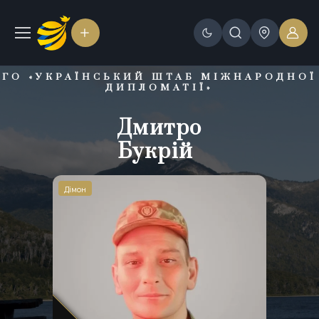
ГО «УКРАЇНСЬКИЙ ШТАБ МІЖНАРОДНОЇ
ДИПЛОМАТІЇ»
Дмитро
Дмитро
Дмитро
Букрій
Букрій
Букрій
Дімон
Дімон
Дімон