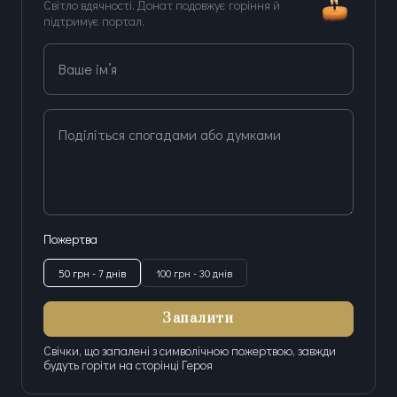
Світло вдячності. Донат подовжує горіння й
підтримує портал.
Ваше ім’я
Поділіться спогадами або думками
Пожертва
50 грн - 7 днів
100 грн - 30 днів
Запалити
Свічки, що запалені з символічною пожертвою, завжди
будуть горіти на сторінці Героя