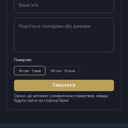
Ваше ім’я
Поділіться спогадами або думками
Пожертва
50 грн - 7 днів
100 грн - 30 днів
Запалити
Свічки, що запалені з символічною пожертвою, завжди
будуть горіти на сторінці Героя