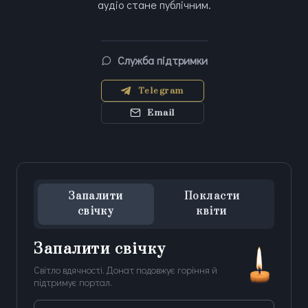
аудіо стане публічним.
Служба підтримки
Telegram
Email
Запалити
Покласти
свічку
квіти
Запалити свічку
Світло вдячності. Донат подовжує горіння й
підтримує портал.