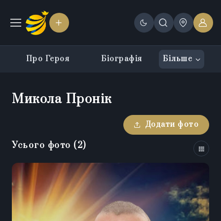
Про Героя
Біографія
Більше
Микола Пронік
Додати фото
Усього фото
(
2
)