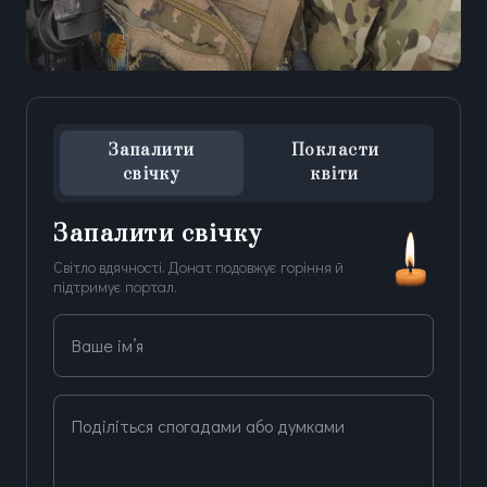
Запалити
Покласти
свічку
квіти
Запалити свічку
Світло вдячності. Донат подовжує горіння й
підтримує портал.
Ваше ім’я
Поділіться спогадами або думками