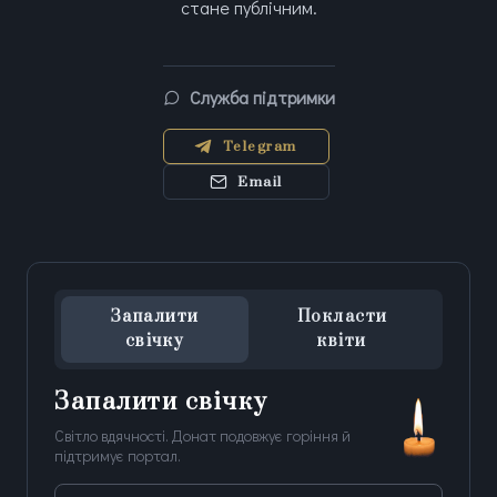
стане публічним.
Служба підтримки
Telegram
Email
Запалити
Покласти
свічку
квіти
Запалити свічку
Світло вдячності. Донат подовжує горіння й
підтримує портал.