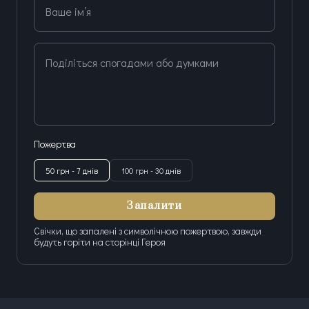
Ваше ім’я
Поділіться спогадами або думками
Пожертва
50 грн - 7 днів
100 грн - 30 днів
Запалити
Свічки, що запалені з символічною пожертвою, завжди
будуть горіти на сторінці Героя