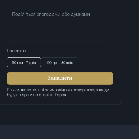
Поділіться спогадами або думками
Пожертва
50 грн - 7 днів
100 грн - 30 днів
Запалити
Свічки, що запалені з символічною пожертвою, завжди
будуть горіти на сторінці Героя