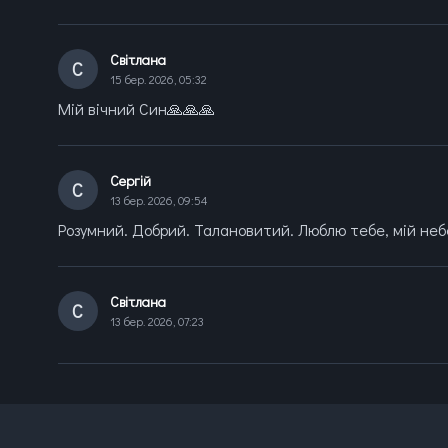
Світлана
С
15 бер. 2026, 05:32
Мій вічний Син🙏🙏🙏
Сергій
С
13 бер. 2026, 09:54
Розумний. Добрий. Талановитий. Люблю тебе, мій небе
Світлана
С
13 бер. 2026, 07:23