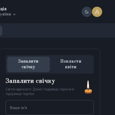
ція
раїна
Запалити
Покласти
свічку
квіти
Запалити свічку
Світло вдячності. Донат подовжує горіння й
підтримує портал.
Ваше ім’я