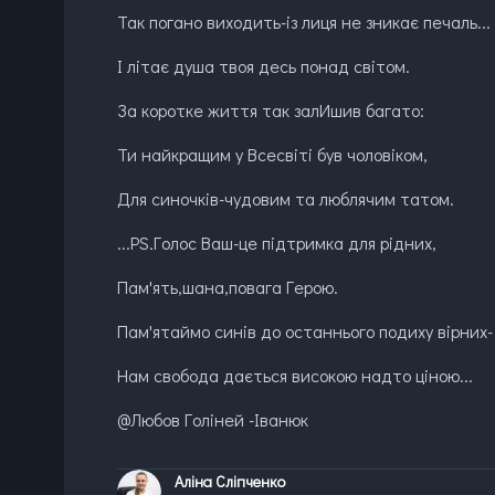
Так погано виходить-із лиця не зникає печаль...
І літає душа твоя десь понад світом.
За коротке життя так залИшив багато:
Ти найкращим у Всесвіті був чоловіком,
Для синочків-чудовим та люблячим татом.
...РS.Голос Ваш-це підтримка для рідних,
Пам'ять,шана,повага Герою.
Пам'ятаймо синів до останнього подиху вірних-
Нам свобода дається високою надто ціною...
@Любов Голіней -Іванюк
Аліна Сліпченко