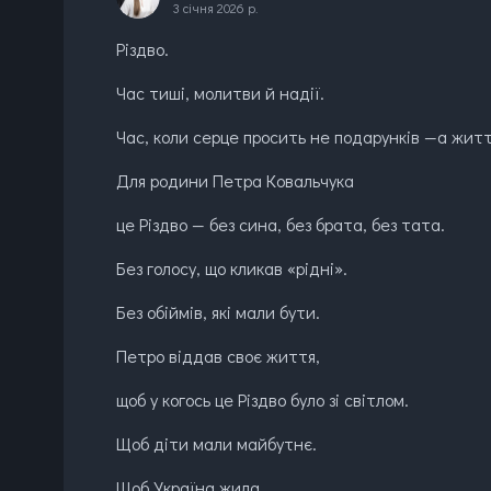
3 січня 2026 р.
Різдво.
Час тиші, молитви й надії.
Час, коли серце просить не подарунків —а житт
Для родини Петра Ковальчука
це Різдво — без сина, без брата, без тата.
Без голосу, що кликав «рідні».
Без обіймів, які мали бути.
Петро віддав своє життя,
щоб у когось це Різдво було зі світлом.
Щоб діти мали майбутнє.
Щоб Україна жила.