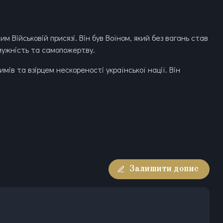
 Військовій присязі. Він був Воїном, який без вагань став
 мужність та самопожертву.
мів та взірцем нескореності української нації. Він
Залишити допис