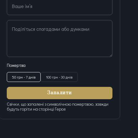
Ваше ім’я
Поділіться спогадами або думками
Пожертва
50 грн - 7 днів
100 грн - 30 днів
Запалити
Свічки, що запалені з символічною пожертвою, завжди
будуть горіти на сторінці Героя