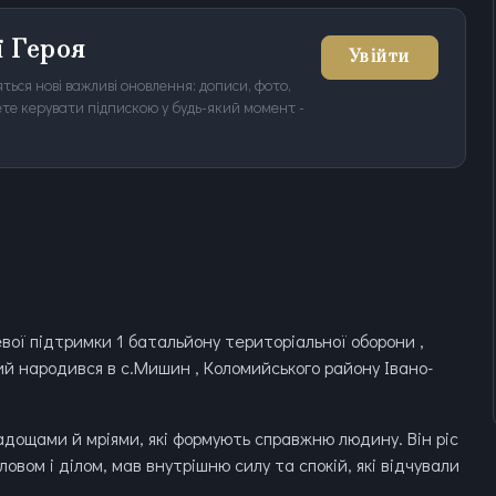
ї Героя
Увійти
ться нові важливі оновлення: дописи, фото,
ожете керувати підпискою у будь-який момент -
ої підтримки 1 батальйону територіальної оборони ,
ий народився в с.Мишин , Коломийського району Івано-
дощами й мріями, які формують справжню людину. Він ріс
овом і ділом, мав внутрішню силу та спокій, які відчували