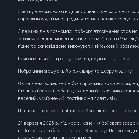
Змалку в ньому жила відповідальність — за рідних, за д
справжньому, цінував родину та мав велике серце, в я
З перших днів повномасштабного вторгнення став на за
залишилися два маленькі сини віком 2,5 р. та 9 місяці
гідно та самовіддано виконувати військовий обовʼязок
Бойовий шлях Петра - це приклад мужності, стійкості
Побратими згадують його,як щиру та добру людину.
Один з них, каже: - «Він був справжнім захисником, над
Сміливо брав на себе відповідальність за виконання з
веселий, усміхнений, постійно на позитиві».
Ці слова- справжнє свідчення його людяності та хара
21 вересня 2025 р. під час виконання бойового завдан
н. Запорізької області, солдат Ковальчук Петро Богда
отриманих травм загинув на місці.