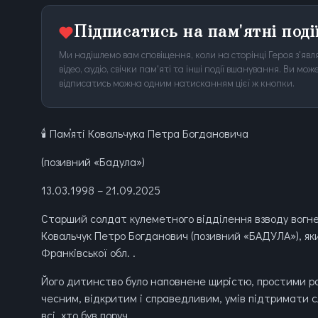
Підписатись на пам'ятні поді
Ми надішлемо вам сповіщення, коли на сторінці Героя з'явля
відео, аудіо, свічки пам'яті та інші події вшанування. Ви м
відписатись можна одним натисканням цієї ж кнопки.
🕯️ Памʼяті Ковальчука Петра Богдановича
(позивний «Бадула»)
13.03.1998 – 21.09.2025
Старший солдат кулеметного відділення взводу вогнев
Ковальчук Петро Богданович (позивний «БАДУЛА»), як
Франківської обл. .
Його дитинство було наповнене щирістю, простими ра
чесним, відкритим і справедливим, умів підтримати сл
всі, хто був поруч.