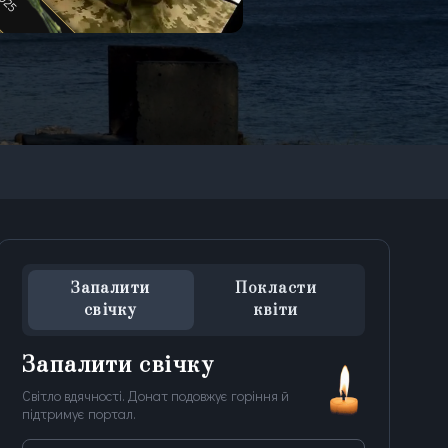
Запалити
Покласти
свічку
квіти
Запалити свічку
Світло вдячності. Донат подовжує горіння й
підтримує портал.