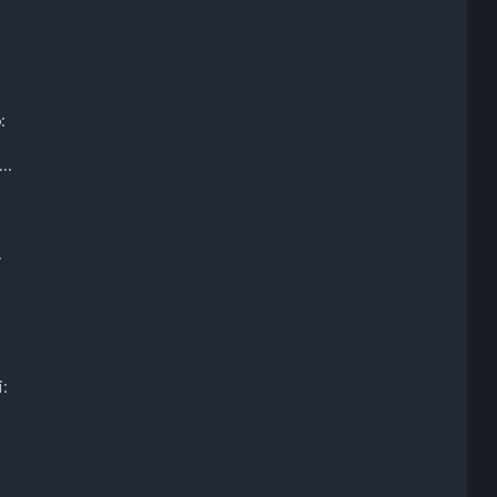
:
..
.
: