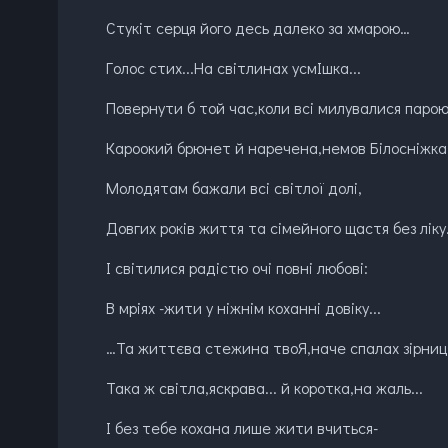
Стукіт серця його десь далеко за хмарою…
Голос стих...На світлинах усмІшка...
Повернути б той час,коли всі милувалися парою
Кароокий брюнет й наречена,немов Білосніжка.
Молодятам бажали всі світлої долі,
Довгих років життя та сімейного щастя без ліку
І світилися радістю очі повні любові:
В мріях -жити у ніжнім коханні довіку...
…Та життєва стежина твоЯ,наче спалах зірниці
Така ж світла,яскрава... й коротка,на жаль...
І без тебе кохана лише жити вчиться-