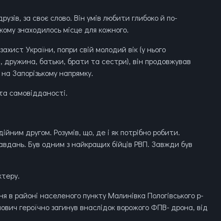
рузів, за своє слово. Він умів любити глибоко й по-
кому знаходилось місце для кожного.
хист України, попри свій молодий вік (у нього
в, дружина, батьки, брати та сестри), він продовжував
 на Запорізькому напрямку.
 та самовідданості.
ійним другом. Розумів, що, де і як потрібно робити.
авдань. Був одним з найкращих бійців РВП. Завжди був
ктеру.
ня в районі населеного пункту Малинівка Пологівського р-
нович героїчно загинув внаслідок ворожого ФПВ- дрона, від