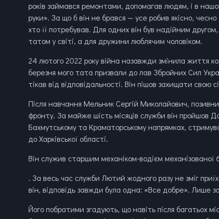
років займався ремонтами, допомагав людям, і в нашо
руки». За що б він не брався — усе робив якісно, чесно 
хто її потребував. Для одних він був надійним другом
татом у світі, а для дружини люблячим чоловіком.
24 лютого 2022 року війна назавжди змінила життя кожн
березня мого тата призвали до лав Збройних Сил Украї
тікав від відповідальності. Він пішов захищати свою 
Після навчання Мельник Сергій Миколайович, позивни
фронту. За майже шість місяців служби він пройшов Д
Бахмутському та Краматорському напрямках, стримува
до Харківської області.
Він служив старшим механіком-водієм механізованої 
. За весь час служби Лютий жодного разу не зміг приїха
він, відповідь завжди була одна: «Все добре». Лише за
Його побратими згадують, що навіть після багатьох міс