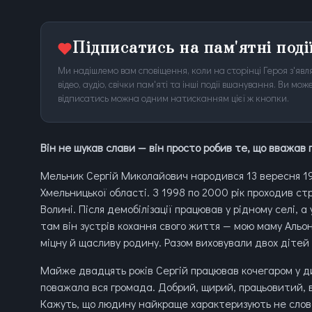
Підписатись на пам'ятні поді
Ми надішлемо вам сповіщення, коли на сторінці Героя з'явля
відео, аудіо, свічки пам'яті та інші події вшанування. Ви м
відписатись можна одним натисканням цієї ж кнопки.
Він не шукав слави — він просто робив те, що вважав
Мельник Сергій Миколайович народився 13 вересня 198
Хмельницької області. З 1998 по 2000 рік проходив ст
Волині. Після демобілізації працював у рідному селі, 
там він зустрів кохання свого життя — мою маму Альо
міцну й щасливу родину. Разом виховували двох діте
Майже двадцять років Сергій працював кочегаром у ди
поважала вся громада. Добрий, щирий, працьовитий, 
Кажуть, що людину найкраще характеризують не слова