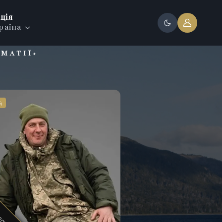
ція
раїна
МАТІЇ»
й
й
й
 2022
 2022
 2022