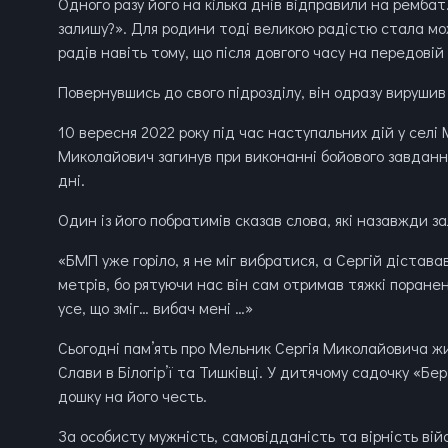
Одного разу його на кілька днів відправили на рембат.
залишу?». Для родини тоді великою радістю стала можл
радів навіть тому, що після довгого часу на передові
Повернувшись до свого підрозділу, він одразу вируши
10 вересня 2022 року під час наступальних дій у селі
Миколайович загинув при виконанні бойового завданн
дні.
Один із його побратимів сказав слова, які назавжди за
«БМП уже горіло, я не міг вибратися, а Сергій дістава
метрів, бо рятуючи нас він сам отримав тяжкі пораненн
усе, що зміг… вибач мені …»
Сьогодні пам’ять про Мельник Сергія Миколайовича жи
Слави в Білогір’ї та Тишківці. У дитячому садочку «Бе
дошку на його честь.
За особисту мужність, самовідданість та вірність ві