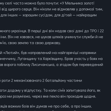
му селі часто можна було почути: «У Мельника золоті
і від щирого серця. Він ніколи не відмовляв у допомозі тим,
, для інших — хорошим сусідом, для дітей — найкращим
ого українця. В перші дні він надав свої дані до ТРО і 22
ни. Він не ховався, не шукав шляхів уникнути служби й не
сім’ю, свою землю та свою державу.
й «Лютий», був направлений на найгарячіші напрямки
онеччину, Луганщину та Харківщину. Брав участь у боях на
в ворога поблизу Лисичанська, а згодом був переведений
6 роти 2 механізованого 2 батальйону частини
ти додому у відпустку. Та коли сімʼя запитувала його, як
раз ми розуміємо, через яке пекло він проходив щодня.
яців важких боїв він думав не про себе, а про інших.