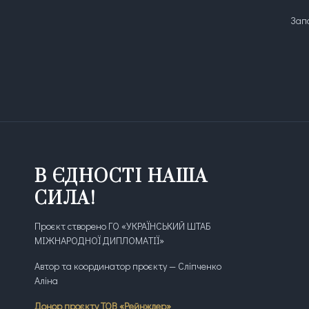
Запо
В ЄДНОСТІ НАША
СИЛА!
Проєкт створено ГО «УКРАЇНСЬКИЙ ШТАБ
МІЖНАРОДНОЇ ДИПЛОМАТІЇ»
Автор та координатор проєкту — Сліпченко
Аліна
Донор проєкту ТОВ «Рейнждер»