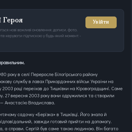
ї Героя
Увійти
ться нові важливі оновлення: дописи, фото,
ожете керувати підпискою у будь-який момент -
 правильним.
0 року в селі Переросле Білогірського району
рокову службу в лавах Прикордонних військ України на
а у 2003 році переїхав до Тишківки на Кіровоградщині. Саме
ну. 27 вересня 2003 року вони одружилися та створили
й — Анастасію Владислава.
тячому садочку «Берізка» в Тишківці. Його знала й
відповідальний, завжди готовий прийти на допомогу.
, а справи. Сергій був саме такою людиною. Він багато