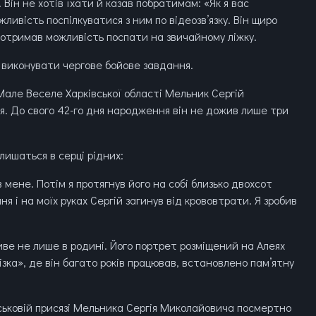
 Він не хотів їхати й казав побратимам: «Як я вас
ивість поспілкуватися з ним по відеозв’язку. Він щиро
й отримав можливість поспати на звичайному ліжку.
в виконувати чергове бойове завдання.
 Мале Веселе Харківської області Мельник Сергій
я. До свого 42-го дня народження він не дожив лише три
лишаться в серці рідних:
в мене. Потім я протягнув його на собі близько двохсот
я і на моїх руках Сергій загинув від крововтрати. Я зробив
ве не лише в родині. Його портрет розміщений на Алеях
різка», де він багато років працював, встановлено пам’ятну
йськовій присязі Мельника Сергія Миколайовича посмертно