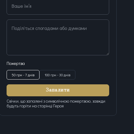
Ваше ім’я
Поділіться спогадами або думками
Пожертва
50 грн - 7 днів
100 грн - 30 днів
Запалити
Свічки, що запалені з символічною пожертвою, завжди
будуть горіти на сторінці Героя