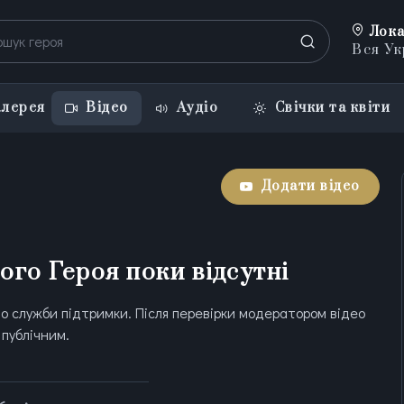
Лока
Вся Ук
лерея
Відео
Аудіо
Свічки та квіти
Додати відео
ього Героя поки відсутні
о служби підтримки. Після перевірки модератором відео
публічним.