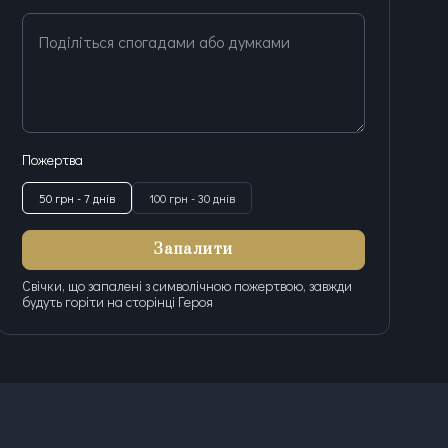
Поділіться спогадами або думками
Пожертва
50 грн - 7 днів
100 грн - 30 днів
Запалити
Свічки, що запалені з символічною пожертвою, завжди
будуть горіти на сторінці Героя