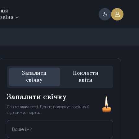
ція
раїна
Запалити
Покласти
свічку
квіти
Запалити свічку
Світло вдячності. Донат подовжує горіння й
підтримує портал.
Ваше ім’я