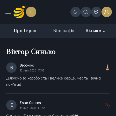
Про Героя
Біографія
Більше
Віктор Синько
Вероніка
В
13 лип. 2026, 17:08
Дякуємо за хоробрість і велике серце! Честь і вічна
пам'ять!
Еріка Синько
Е
11 лип. 2026, 19:52
Синочку, Ти в моєму серці назавжди!❤️