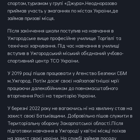
спортом,туризмом у групі «Джура».Неодноразово
приймав участь у змаганнях по містах України,де
займав призові місця.
Після закінчення школи поступив на навчання в
Ужгородське вище професійне училище Торгівлі та
технічної харчування. Під час навчання в училищі
вступив в Ужгородський міський обʼєднаний учбово-
спортивний центр ТСО України.
У 2019 році пішов працювати у Агенство Безпеки СБМ
м.Ужгород. Потім досяг своєї найзаповітнішої мрії
працюючи далекобійником до повномасштабного
вторгнення Росії на територію України.
У березні 2022 року не вагаючись ні на хвилину став на
захист своєї Батьківщини. Добровільно пішов служити в
Територіальну оборону Закарпатської області.Після
підготовки навчання в Ужгороді у квітні місяці поїхав
на захист своєї країни. На службі займав посаду