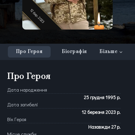
12 бер. 2023
12 бер. 2023
12 бер. 2023
Про Героя
Біографія
Більше
Про Героя
Дата народження
25 грудня 1995 р.
Дата загибелі
12 березня 2023 р.
Вік Героя
Назавжди
27
р.
Місце служби