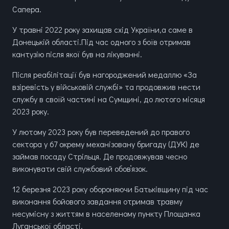
Сапера.
У травні 2022 року захищав схід України,а саме в
Донецькій області.Під час одного з боїв отримав
кантузію після якої був на лікуванні.
Після реабілітації був нагороджений медаллю «За
взіревість у військовій службі» та продовжив нести
службу в своїй частині на Сумщині, до лютого місяця
2023 року.
У лютому 2023 року був переведений до правого
сектора у 67 окрему механізовану бригаду (ДУК) де
займав посаду Стрільця. Де продовжував чесно
виконувати свій службовий обовʼязок.
12 березня 2023 року обороняючи Батьківщину під час
виконання бойового завдання отримав травму
несумісну з життям в населеному пункту Площанка
Луганської області.