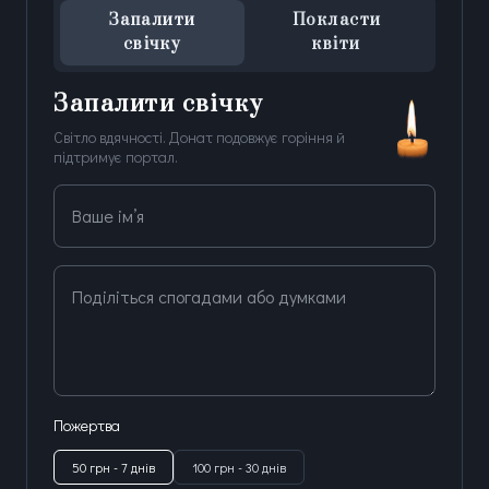
Запалити
Покласти
свічку
квіти
Запалити свічку
Світло вдячності. Донат подовжує горіння й
підтримує портал.
Ваше ім’я
Поділіться спогадами або думками
Пожертва
50 грн - 7 днів
100 грн - 30 днів