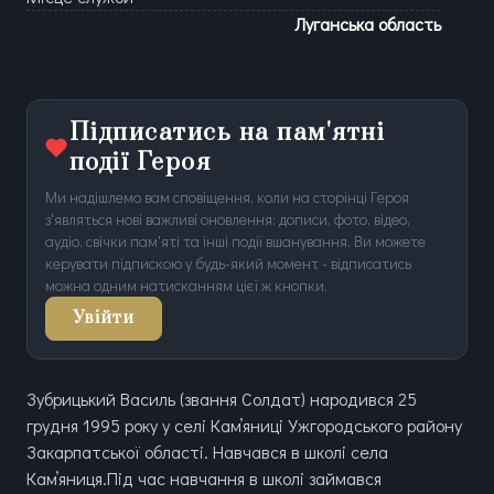
Луганська область
Підписатись на пам'ятні
події Героя
Ми надішлемо вам сповіщення, коли на сторінці Героя
з'являться нові важливі оновлення: дописи, фото, відео,
аудіо, свічки пам'яті та інші події вшанування. Ви можете
керувати підпискою у будь-який момент - відписатись
можна одним натисканням цієї ж кнопки.
Увійти
Зубрицький Василь (звання Солдат) народився 25
грудня 1995 року у селі Камʼяниці Ужгородського району
Закарпатської області. Навчався в школі села
Камʼяниця.Під час навчання в школі займався