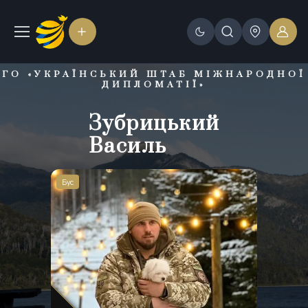
ГО «УКРАЇНСЬКИЙ ШТАБ МІЖНАРОДНОЇ
ДИПЛОМАТІЇ»
Зубрицький
Зубрицький
Зубрицький
Василь
Василь
Василь
Бус
Бус
Бус