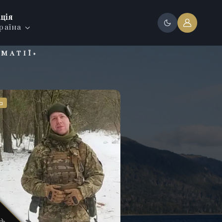
ція
раїна
МАТІЇ»
а
а
а
. 2022
. 2022
. 2022