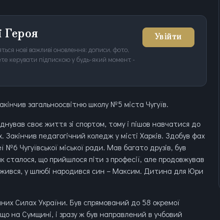
ї Героя
Увійти
ться нові важливі оновлення: дописи, фото,
ожете керувати підпискою у будь-який момент -
 закінчив загальноосвітню школу №5 міста Чугуїв.
днував своє життя зі спортом, тому і пішов навчатися до
. Закінчив педагогічний коледж у місті Харків. Здобув фах
ї №6 Чугуївської міської ради. Мав багато друзів, був
ак сталося, що прийшлося піти з професії, але продовжував
ружився, у шлюбі народився син – Максим. Дитина для Юри
йних Силах України. Був спрямований до 58 окремої
 що на Сумщині, і зразу ж був направлений в учбовий