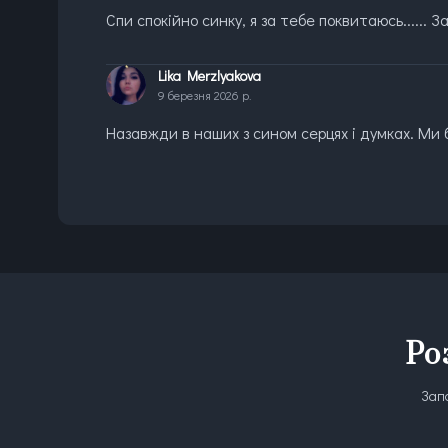
Спи спокійно синку, я за тебе поквитаюсь...... 
Lika Merzlyakova
9 березня 2026 р.
Назавжди в наших з сином серцях і думках. Ми 
Ро
Запо