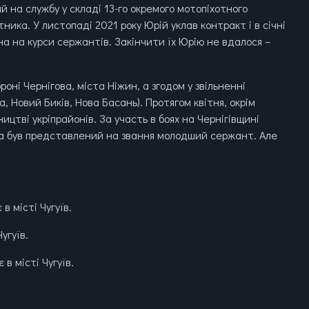
й на службу у складі 13-го окремого мотопіхотного
ика. У листопаді 2021 року Юрій уклав контракт і в січні
на на курси сержантів. Закінчити їх Юрію не вдалося –
роні Чернігова, міста Ніжин, а згодом у звільненні
, Новий Биків, Нова Басань). Протягом квітня, окрім
ицтві укріпрайонів. За участь в боях на Чернігівщині
та був представлений на звання молодший сержант. Але
 місті Чугуїв.
угуїв.
в місті Чугуїв.