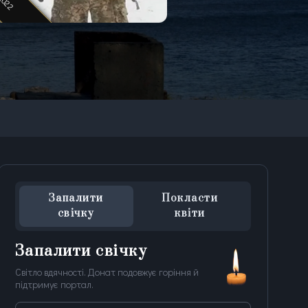
Запалити
Покласти
свічку
квіти
Запалити свічку
Світло вдячності. Донат подовжує горіння й
підтримує портал.