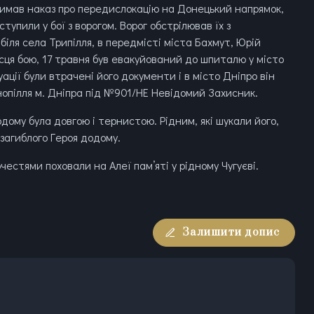
отримав наказ про передислокацію на Донецький напрямок,
ступили у бої з ворогом. Ворог обстрілював їх з
у біля села Трипілля, в передмісті міста Бахмут, Юрій
сця бою, 17 травня був евакуйований до шпиталю у місто
уації були втрачені його документи і в місто Дніпро він
нопілля м. Дніпра під №901/НЕ Невідомий Захисник.
ому була довгою і тернистою. Рідним, які шукали його,
 загиблого Героя додому.
честями поховали на Алеї пам’яті у рідному Чугуєві.
Залишити допис