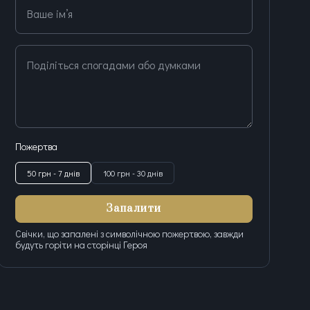
Ваше ім’я
Поділіться спогадами або думками
Пожертва
50 грн - 7 днів
100 грн - 30 днів
Запалити
Свічки, що запалені з символічною пожертвою, завжди
будуть горіти на сторінці Героя