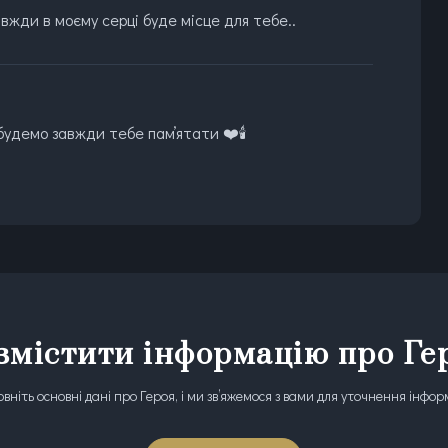
Завжди в моєму серці буде місце для тебе..
будемо завжди тебе памʼятати ❤️🕯️
змістити інформацію про Ге
вніть основні дані про Героя, і ми зв’яжемося з вами для уточнення інфор