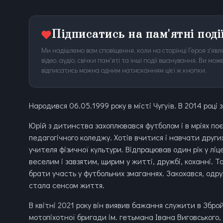
Підписатись на пам'ятні поді
Ми надішлемо вам сповіщення, коли на сторінці Героя з'явля
відео, аудіо, свічки пам'яті та інші події вшанування. Ви м
відписатись можна одним натисканням цієї ж кнопки.
Народився 06.05.1999 року в місті Чугуїв. В 2014 році
Юрій з дитинства захоплювався футболом і в мріях поє
педагогічного коледжу. Хотів вчитися і навчати других
учителя фізичної культури. Відпрацював один рік у ліце
веселим і завзятим, щирим у житті, дружбі, коханні. Т
брати участь у футбольних змаганнях. Закохався, од
стала сенсом життя.
В квітні 2021 року він виявив бажання служити в Збро
мотопіхотної бригади ім. гетьмана Івана Виговського,