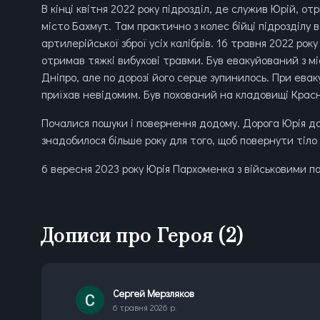
В кінці квітня 2022 року підрозділ, де служив Юрій, 
місто Бахмут. Там практично з колес бійці підрозділу в
артилерійської зброї усіх калібрів. 16 травня 2022 рок
отримав тяжкі вибухові травми. Був евакуйований з мі
Дніпро, але по дорозі його серце зупинилось. При евак
приїхав невідомим. Був похований на кладовищі Крас
Почалися пошуки і повернення додому. Дорога Юрія дод
знадобилося більше року для того, щоб повернути тіло
6 вересня 2023 року Юрія Пархоменка з військовими по
Дописи про Героя
(2)
Сергей Мерзляков
6 травня 2026 р.