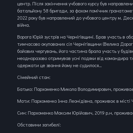
центр. Після закінчення учбового курсу був направлени
батальйону 58 бригади, за фахом помічник гранатометн
2022 року був направлений до учбового центру м. Дес
війна.
Ворога Юрій зустрів на Чернігівщині. Брав участь в обо
тимчасово окупованих сіл Чернігівщини (Велика Дорога
бойових чергувань, його частина брала участь у будівн
неодноразово отримував усні подяки від командира 
одержати це звання йому не судилося…
Сімейний стан:
Батько: Пархоменко Микола Володимирович, проживає в
Мати: Пархоменко Інна Леонідівна, проживає в місті Ч
Син: Пархоменко Максим Юрійович, 2019 р.н, проживає 
Обставини загибелі: